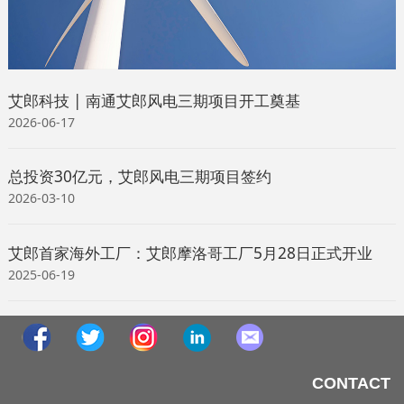
艾郎科技 | 南通艾郎风电三期项目开工奠基
2026-06-17
总投资30亿元，艾郎风电三期项目签约
2026-03-10
艾郎首家海外工厂：艾郎摩洛哥工厂5月28日正式开业
2025-06-19
CONTACT